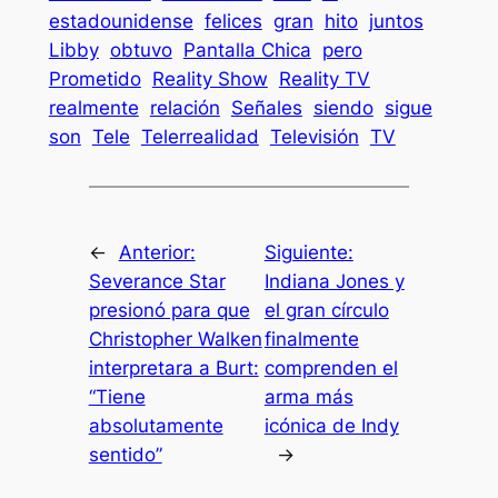
estadounidense
felices
gran
hito
juntos
Libby
obtuvo
Pantalla Chica
pero
Prometido
Reality Show
Reality TV
realmente
relación
Señales
siendo
sigue
son
Tele
Telerrealidad
Televisión
TV
←
Anterior:
Siguiente:
Severance Star
Indiana Jones y
presionó para que
el gran círculo
Christopher Walken
finalmente
interpretara a Burt:
comprenden el
“Tiene
arma más
absolutamente
icónica de Indy
sentido”
→