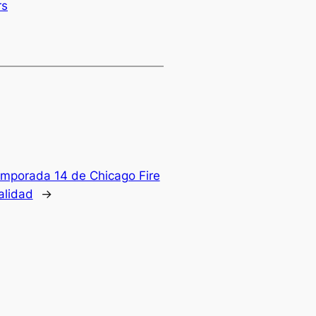
rs
emporada 14 de Chicago Fire
alidad
→