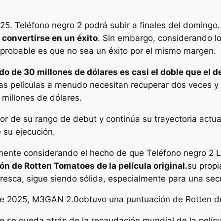
025.
Teléfono negro 2
podrá subir a finales del domingo.
 convertirse en un éxito
. Sin embargo, considerando lo
s probable es que no sea un éxito por el mismo margen.
o de 30 millones de dólares es casi el doble que el de 
las películas a menudo necesitan recuperar dos veces 
 millones de dólares.
or de su rango de debut y continúa su trayectoria actua
e su ejecución.
lmente considerando el hecho de que
Teléfono negro 2
L
n de Rotten Tomatoes de la película original.
su prop
resca, sigue siendo sólida, especialmente para una secu
de 2025,
M3GAN 2.0
obtuvo una puntuación de Rotten d
se queda atrás de la recaudación mundial de la películ