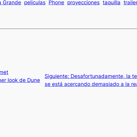
a Grande
peliculas
Phone
proyecciones
taquilla
traile
met
Siguiente:
Desafortunadamente, la t
mer look de Dune
se está acercando demasiado a la re