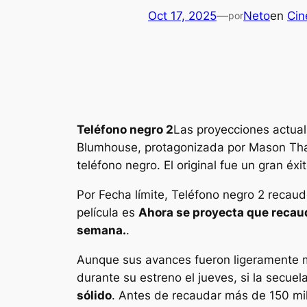
Oct 17, 2025
—
Neto
en
Cin
por
Teléfono negro 2
Las proyecciones actuali
Blumhouse, protagonizada por Mason Th
teléfono negro
. El original fue un gran é
Por
Fecha límite
,
Teléfono negro 2
recaudó
película es
Ahora se proyecta que recauda
semana.
.
Aunque sus avances fueron ligeramente m
durante su estreno el jueves, si la secuel
sólido
. Antes de recaudar más de 150 mi