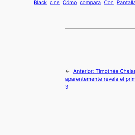
Black
cine
Cómo
compara
Con
Pantall
←
Anterior:
Timothée Chala
aparentemente revela el pri
3