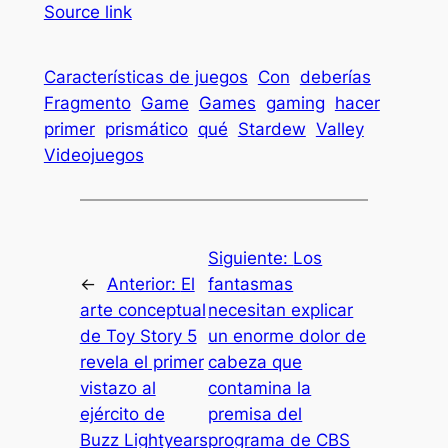
Source link
Características de juegos
Con
deberías
Fragmento
Game
Games
gaming
hacer
primer
prismático
qué
Stardew
Valley
Videojuegos
Siguiente:
Los
←
Anterior:
El
fantasmas
arte conceptual
necesitan explicar
de Toy Story 5
un enorme dolor de
revela el primer
cabeza que
vistazo al
contamina la
ejército de
premisa del
Buzz Lightyears
programa de CBS