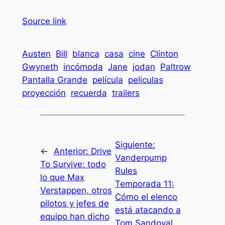
Source link
Austen
Bill
blanca
casa
cine
Clinton
Gwyneth
incómoda
Jane
jodan
Paltrow
Pantalla Grande
película
peliculas
proyección
recuerda
trailers
Siguiente:
←
Anterior:
Drive
Vanderpump
To Survive: todo
Rules
lo que Max
Temporada 11:
Verstappen, otros
Cómo el elenco
pilotos y jefes de
está atacando a
equipo han dicho
Tom Sandoval