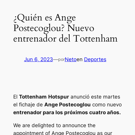
¿Quién es Ange
Postecoglou? Nuevo
entrenador del Tottenham
Jun 6, 2023
—
Neto
en
Deportes
por
El
Tottenham
Hotspur
anunció este martes
el fichaje de
Ange Postecoglou
como nuevo
entrenador para los próximos cuatro años.
We are delighted to announce the
appointment of Ange Postecoglou as our