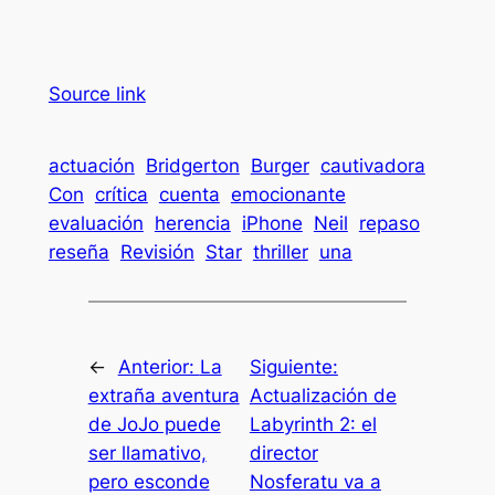
Source link
actuación
Bridgerton
Burger
cautivadora
Con
crítica
cuenta
emocionante
evaluación
herencia
iPhone
Neil
repaso
reseña
Revisión
Star
thriller
una
←
Anterior:
La
Siguiente:
extraña aventura
Actualización de
de JoJo puede
Labyrinth 2: el
ser llamativo,
director
pero esconde
Nosferatu va a