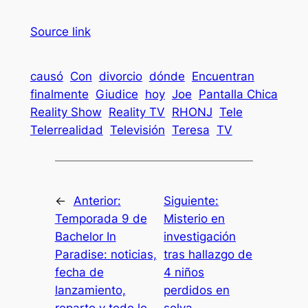
Source link
causó
Con
divorcio
dónde
Encuentran
finalmente
Giudice
hoy
Joe
Pantalla Chica
Reality Show
Reality TV
RHONJ
Tele
Telerrealidad
Televisión
Teresa
TV
←
Anterior:
Siguiente:
Temporada 9 de
Misterio en
Bachelor In
investigación
Paradise: noticias,
tras hallazgo de
fecha de
4 niños
lanzamiento,
perdidos en