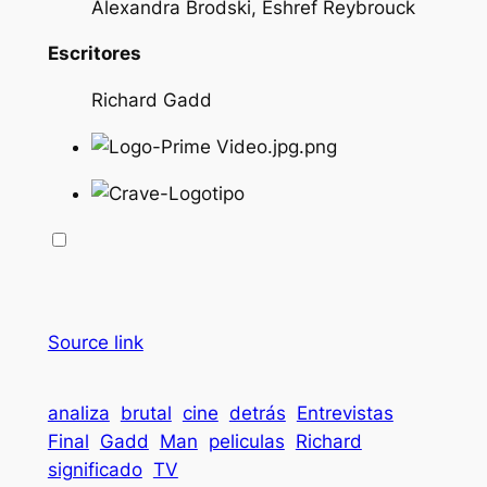
Alexandra Brodski, Eshref Reybrouck
Escritores
Richard Gadd
Source link
analiza
brutal
cine
detrás
Entrevistas
Final
Gadd
Man
peliculas
Richard
significado
TV