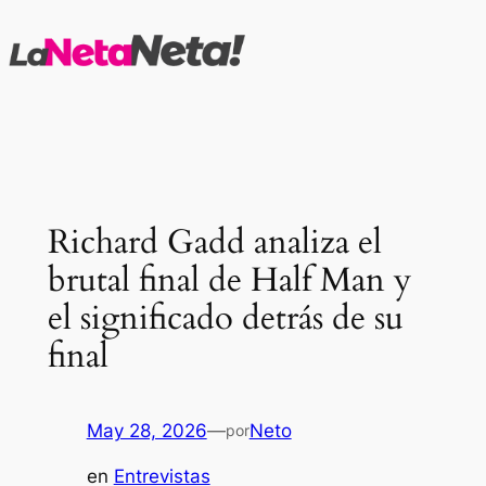
Saltar
al
contenido
Richard Gadd analiza el
brutal final de Half Man y
el significado detrás de su
final
May 28, 2026
—
Neto
por
en
Entrevistas