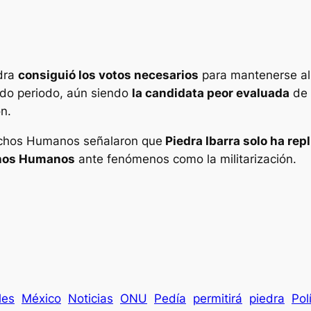
edra
consiguió los votos necesarios
para mantenerse al 
o periodo, aún siendo
la candidata peor evaluada
de 
n.
echos Humanos señalaron que
Piedra Ibarra solo ha rep
chos Humanos
ante fenómenos como la militarización.
les
México
Noticias
ONU
Pedía
permitirá
piedra
Pol