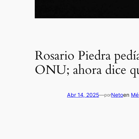
Rosario Piedra pedí
ONU; ahora dice que
Abr 14, 2025
—
Neto
en
Mé
por