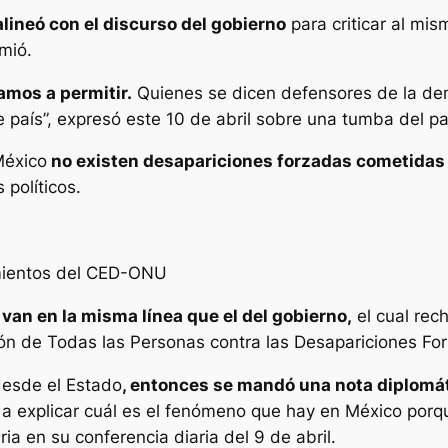
lineó con el discurso del gobierno
para criticar al mi
mió.
amos a permitir.
Quienes se dicen defensores de la dem
e país”, expresó este 10 de abril sobre una tumba del p
México
no existen desapariciones forzadas cometidas 
políticos.
mientos del CED-ONU
a
van en la misma línea que el del gobierno,
el cual rech
ión de Todas las Personas contra las Desapariciones Fo
desde el Estado
, entonces se mandó una nota diplomát
a a explicar cuál es el fenómeno que hay en México po
a en su conferencia diaria del 9 de abril.