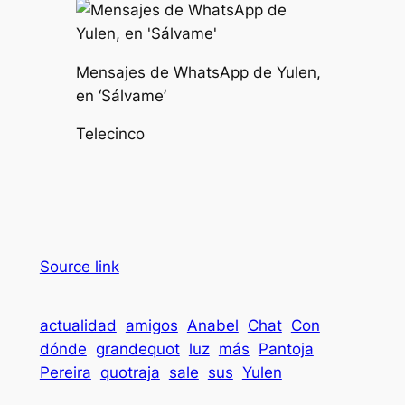
Mensajes de WhatsApp de Yulen,
en ‘Sálvame’
Telecinco
Source link
actualidad
amigos
Anabel
Chat
Con
dónde
grandequot
luz
más
Pantoja
Pereira
quotraja
sale
sus
Yulen