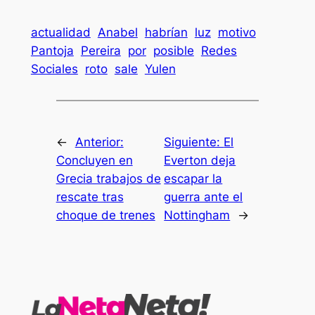
actualidad
Anabel
habrían
luz
motivo
Pantoja
Pereira
por
posible
Redes
Sociales
roto
sale
Yulen
←
Anterior:
Siguiente:
El
Concluyen en
Everton deja
Grecia trabajos de
escapar la
rescate tras
guerra ante el
choque de trenes
Nottingham
→