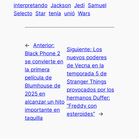
interpretando
Jackson
Jedi
Samuel
Selecto
Star
tenía
unió
Wars
←
Anterior:
Siguiente:
Los
Black Phone 2
nuevos poderes
se convierte en
de Vecna ​​en la
la primera
temporada 5 de
película de
Stranger Things
Blumhouse de
provocados por los
2025 en
hermanos Duffer:
alcanzar un hito
“Freddy con
importante en
esteroides”
→
taquilla