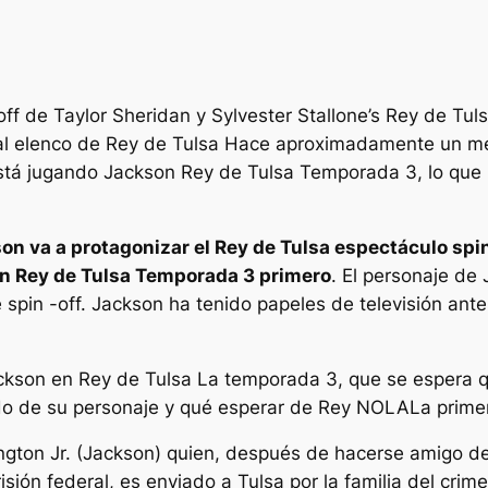
-off de Taylor Sheridan y Sylvester Stallone’s
Rey de Tul
al elenco de
Rey de Tulsa
Hace aproximadamente un mes,
stá jugando Jackson
Rey de Tulsa
Temporada 3, lo que h
on va a protagonizar el
Rey de Tulsa
espectáculo spin
en
Rey de Tulsa
Temporada 3 primero
. El personaje de
spin -off. Jackson ha tenido papeles de televisión ant
ackson en
Rey de Tulsa
La temporada 3, que se espera q
ndo de su personaje y qué esperar de
Rey NOLA
La prime
ngton Jr. (Jackson) quien, después de hacerse amigo de
sión federal, es enviado a Tulsa por la familia del cri