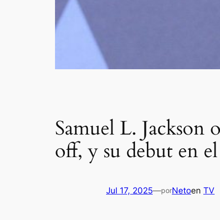
Samuel L. Jackson o
off, y su debut en e
Jul 17, 2025
—
Neto
en
TV
por