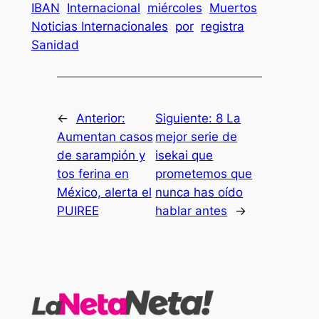
IBAN
Internacional
miércoles
Muertos
Noticias Internacionales
por
registra
Sanidad
←
Anterior:
Siguiente:
8 La
Aumentan casos
mejor serie de
de sarampión y
isekai que
tos ferina en
prometemos que
México, alerta el
nunca has oído
PUIREE
hablar antes
→