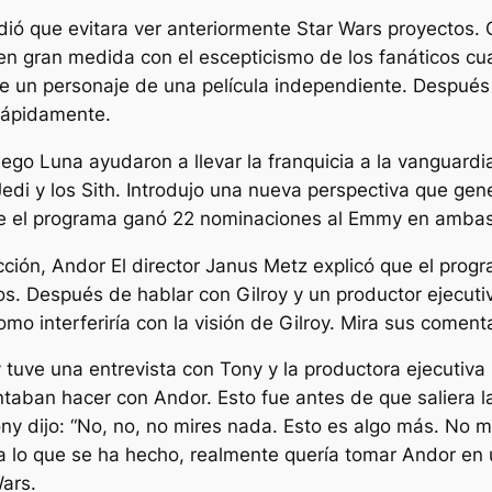
idió que evitara ver anteriormente
Star Wars
proyectos. 
en gran medida con el escepticismo de los fanáticos c
re un personaje de una película independiente. Despué
 rápidamente.
Diego Luna ayudaron a llevar la franquicia a la vanguard
s Jedi y los Sith. Introdujo una nueva perspectiva que 
e el programa ganó 22 nominaciones al Emmy en amba
cción
,
Andor
El director Janus Metz explicó que el prog
s. Después de hablar con Gilroy y un productor ejecutiv
omo interferiría con la visión de Gilroy. Mira sus coment
”, y tuve una entrevista con Tony y la productora ejecut
ntaban hacer con Andor. Esto fue antes de que saliera la
Tony dijo: “No, no, no mires nada. Esto es algo más. No m
a lo que se ha hecho, realmente quería tomar Andor en 
ars.