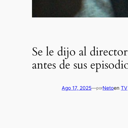
Se le dijo al direc
antes de sus episodi
Ago 17, 2025
—
Neto
en
TV
por