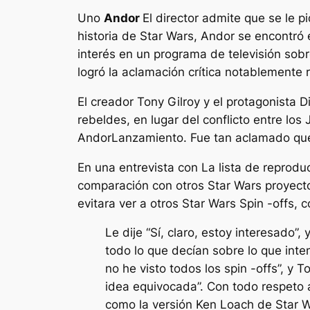
Uno
Andor
El director admite que se le p
historia de Star Wars
,
Andor
se encontró 
interés en un programa de televisión sob
logró la aclamación crítica notablemente
El creador Tony Gilroy y el protagonista 
rebeldes, en lugar del conflicto entre lo
Andor
Lanzamiento. Fue tan aclamado qu
En una entrevista con
La lista de reprodu
comparación con otros
Star Wars
proyecto
evitara ver a otros
Star Wars
Spin -offs, c
Le dije “Sí, claro, estoy interesado
todo lo que decían sobre lo que inte
no he visto todos los spin -offs”, y 
idea equivocada”. Con todo respeto 
como la versión Ken Loach de Star W