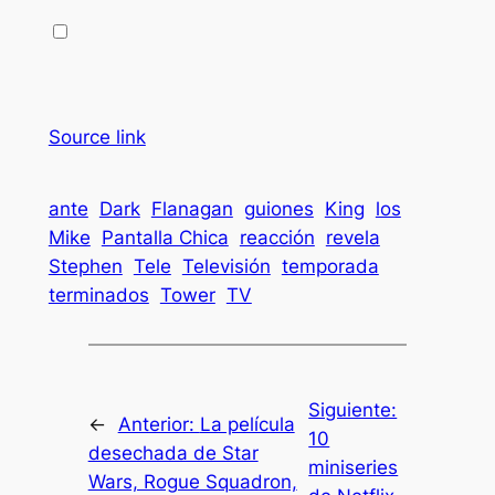
Source link
ante
Dark
Flanagan
guiones
King
los
Mike
Pantalla Chica
reacción
revela
Stephen
Tele
Televisión
temporada
terminados
Tower
TV
Siguiente:
←
Anterior:
La película
10
desechada de Star
miniseries
Wars, Rogue Squadron,