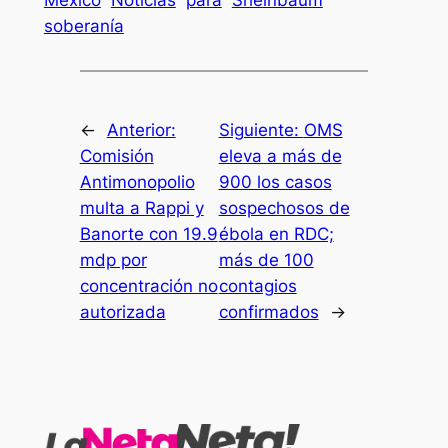
soberanía
←
Anterior:
Siguiente:
OMS
Comisión
eleva a más de
Antimonopolio
900 los casos
multa a Rappi y
sospechosos de
Banorte con 19.9
ébola en RDC;
mdp por
más de 100
concentración no
contagios
autorizada
confirmados
→