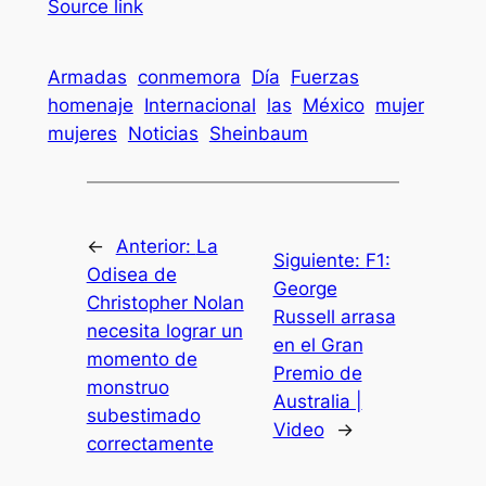
Source link
Armadas
conmemora
Día
Fuerzas
homenaje
Internacional
las
México
mujer
mujeres
Noticias
Sheinbaum
←
Anterior:
La
Siguiente:
F1:
Odisea de
George
Christopher Nolan
Russell arrasa
necesita lograr un
en el Gran
momento de
Premio de
monstruo
Australia |
subestimado
Video
→
correctamente