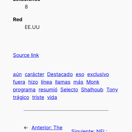
8
Red
EE.UU
Source link
aún
carácter
Destacado
eso
exclusivo
fuera
hizo
línea
llamas
más
Monk
programa
resumió
Selecto
Shalhoub
Tony
trágico
triste
vida
←
Anterior:
The
Siguiente:
NFL: