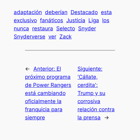
adaptación
deberían
Destacado
esta
exclusivo
fanáticos
Justicia
Liga
los
nunca
restaura
Selecto
Snyder
Snyderverse
ver
Zack
←
Anterior:
El
Siguiente:
próximo programa
'Cállate,
de Power Rangers
cerdita':
está cambiando
Trump y su
oficialmente la
corrosiva
franquicia para
relación contra
siempre
la prensa
→