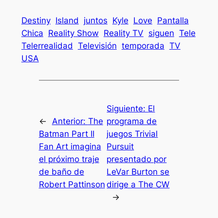
Destiny
Island
juntos
Kyle
Love
Pantalla
Chica
Reality Show
Reality TV
siguen
Tele
Telerrealidad
Televisión
temporada
TV
USA
Siguiente:
El
←
Anterior:
The
programa de
Batman Part II
juegos Trivial
Fan Art imagina
Pursuit
el próximo traje
presentado por
de baño de
LeVar Burton se
Robert Pattinson
dirige a The CW
→