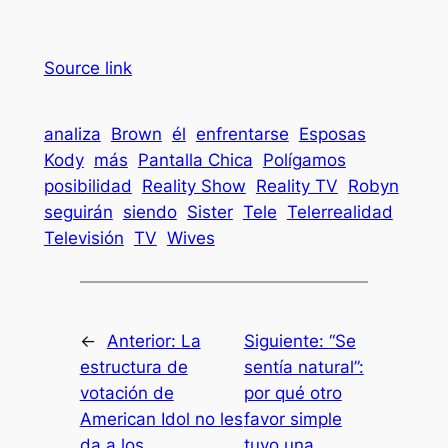
Source link
analiza
Brown
él
enfrentarse
Esposas
Kody
más
Pantalla Chica
Polígamos
posibilidad
Reality Show
Reality TV
Robyn
seguirán
siendo
Sister
Tele
Telerrealidad
Televisión
TV
Wives
←
Anterior:
La
Siguiente:
“Se
estructura de
sentía natural”:
votación de
por qué otro
American Idol no les
favor simple
da a los
tuvo una