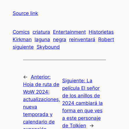
Source link
Comics
criatura
Entertainment
Historietas
Kirkman
laguna
negra
reinventará
Robert
siguiente
Skybound
←
Anterior:
Siguiente:
La
Hoja de ruta de
película El señor
WoW 2024:
de los anillos de
actualizaciones,
2024 cambiará la
nueva
forma en que ves
temporada y
a este personaje
calendario de
de Tolkien
→