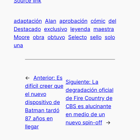
Source link
adaptación
Alan
aprobación
cómic
del
Destacado
exclusivo
leyenda
maestra
Moore
obra
obtuvo
Selecto
sello
solo
una
←
Anterior:
Es
Siguiente:
La
difícil creer que
degradación oficial
el nuevo
de Fire Country de
dispositivo de
CBS es alucinante
Batman tardó
en medio de un
87 años en
nuevo spin-off
→
llegar