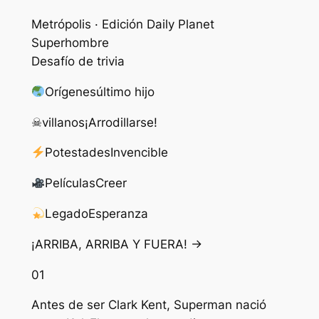
Metrópolis · Edición Daily Planet
Superhombre
Desafío de trivia
Orígenes
último hijo
☠
villanos
¡Arrodillarse!
Potestades
Invencible
Películas
Creer
Legado
Esperanza
¡ARRIBA, ARRIBA Y FUERA! →
01
Antes de ser Clark Kent, Superman nació