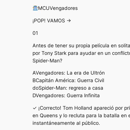
MCU
Vengadores
¡POP! VAMOS →
01
Antes de tener su propia película en soli
por Tony Stark para ayudar en un conflic
Spider-Man?
A
Vengadores: La era de Ultrón
B
Capitán América: Guerra Civil
do
Spider-Man: regreso a casa
D
Vengadores: Guerra Infinita
✓ ¡Correcto! Tom Holland apareció por pr
en Queens y lo recluta para la batalla en
instantáneamente al público.