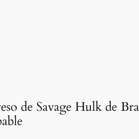
reso de Savage Hulk de B
bable