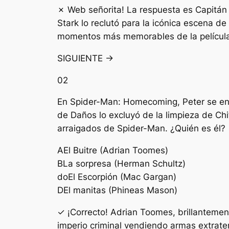
✗ Web señorita! La respuesta es Capitán 
Stark lo reclutó para la icónica escena d
momentos más memorables de la películ
SIGUIENTE →
02
En Spider-Man: Homecoming, Peter se enfr
de Daños lo excluyó de la limpieza de Chi
arraigados de Spider-Man. ¿Quién es él?
A
El Buitre (Adrian Toomes)
B
La sorpresa (Herman Schultz)
do
El Escorpión (Mac Gargan)
D
El manitas (Phineas Mason)
✓ ¡Correcto! Adrian Toomes, brillantement
imperio criminal vendiendo armas extraterr