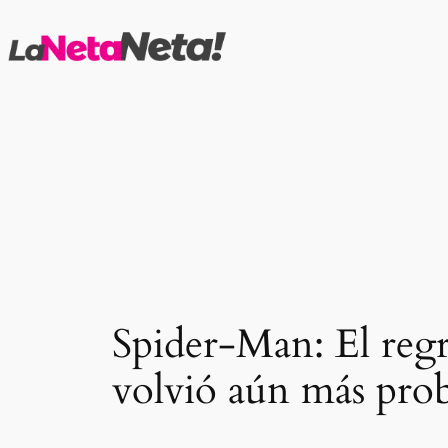
Saltar
al
contenido
Spider-Man: El reg
volvió aún más pro