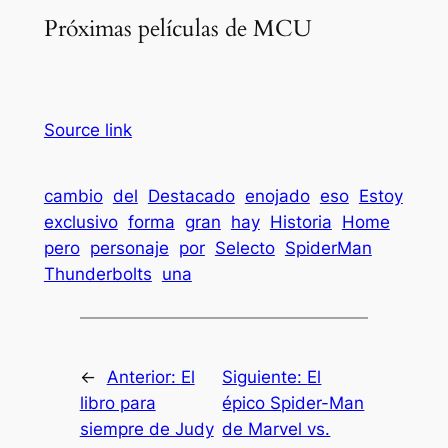
Próximas películas de MCU
Source link
cambio
del
Destacado
enojado
eso
Estoy
exclusivo
forma
gran
hay
Historia
Home
pero
personaje
por
Selecto
SpiderMan
Thunderbolts
una
←
Anterior:
El
Siguiente:
El
libro para
épico Spider-Man
siempre de Judy
de Marvel vs.