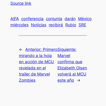
Source link
AIFA
conferencia
conjunta
darán
México
miércoles
Noticias
recibirá
Rubio
SRE
←
Anterior:
Primero
Siguiente:
mirando a la hoja
Marvel
en acción de MCU
confirma que
revelada en el
Elizabeth Olsen
trailer de Marvel
volverá al MCU
Zombies
este año
→