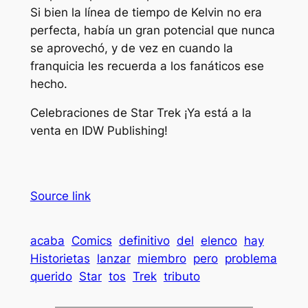
Si bien la línea de tiempo de Kelvin no era
perfecta, había un gran potencial que nunca
se aprovechó, y de vez en cuando la
franquicia les recuerda a los fanáticos ese
hecho.
Celebraciones de Star Trek
¡Ya está a la
venta en IDW Publishing!
Source link
acaba
Comics
definitivo
del
elenco
hay
Historietas
lanzar
miembro
pero
problema
querido
Star
tos
Trek
tributo