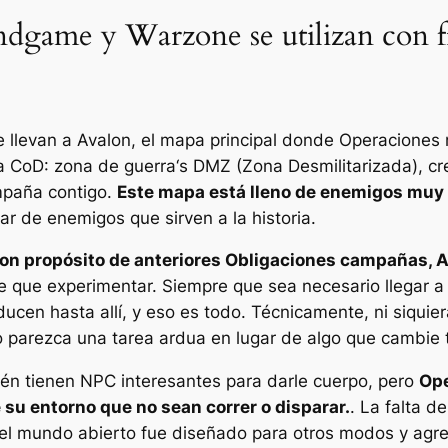
ndgame y Warzone se utilizan con f
 llevan a Avalon, el mapa principal donde
Operaciones 
da
CoD: zona de guerra
‘s DMZ (Zona Desmilitarizada), 
mpaña contigo.
Este mapa está lleno de enemigos muy 
ar de enemigos que sirven a la historia.
on propósito de anteriores
Obligaciones
campañas, A
que experimentar. Siempre que sea necesario llegar a 
ucen hasta allí, y eso es todo. Técnicamente, ni siquie
 parezca una tarea ardua en lugar de algo que cambie t
én tienen NPC interesantes para darle cuerpo, pero
Ope
su entorno que no sean correr o disparar.
. La falta d
 el mundo abierto fue diseñado para otros modos y agr