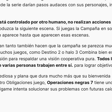
de la serie darían pasos audaces con sus personajes, i
stá controlado por otro humano, no realizan acciones
duzca la siguiente escena. Si juegas la Campaña en sol
 aparece hasta que aparecen esas escenas.
can tanto también hacen que la campaña se parezca mu
n muchos juegos, como
Destino 2
o
halo 3
Combina bien est
isión para respaldar una visión cooperativa pura.
Todos 
varias personas trabajen entre sí.
para lograr objetiv
, tediosa y plana que dura mucho más que su bienvenida
otro
Obligaciones
juego,
Operaciones negras 7
tiene un
ndgame intenta solucionar sus problemas con futuras ca