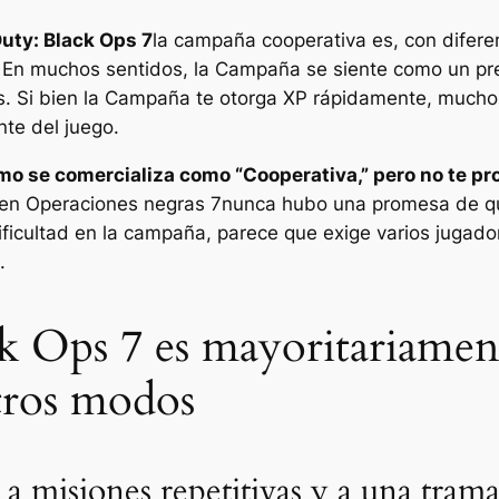
Duty: Black Ops 7
la campaña cooperativa es, con difere
a. En muchos sentidos, la Campaña se siente como un p
s. Si bien la Campaña te otorga XP rápidamente, much
nte del juego.
ómo se comercializa como
“Cooperativa,”
pero no te pr
 en
Operaciones negras 7
nunca hubo una promesa de qu
ificultad en la campaña, parece que exige varios jugado
.
k Ops 7 es mayoritariamen
tros modos
 a misiones repetitivas y a una tra