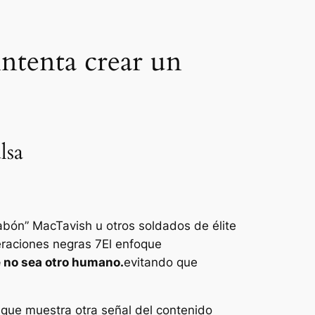
intenta crear un
lsa
abón”
MacTavish u otros soldados de élite
raciones negras 7
El enfoque
e no sea otro humano.
evitando que
o que muestra otra señal del contenido