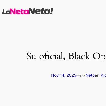
Saltar
al
contenido
Su oficial, Black Op
Nov 14, 2025
—
Neto
en
Vi
por