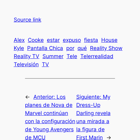
Source link
Alex
Cooke
estar
expuso
fiesta
House
Kyle
Pantalla Chica
por
qué
Reality Show
Reality TV
Summer
Tele
Telerrealidad
Televisión
TV
←
Anterior:
Los
Siguiente:
My
planes de Nova de
Dress-Up
Marvel continúan
Darling revela
con la configuración
una mirada a
de Young Avengers
la figura de
de MCU
First Marin
→