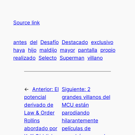
Source link
antes
del
Desafío
Destacado
exclusivo
haya
hijo
maldijo
mayor
pantalla
propio
realizado
Selecto
Superman
villano
←
Anterior:
El
Siguiente:
2
potencial
grandes villanos del
derivado de
MCU están
Law & Order
parodiando
Rollins
hilarantemente
abordado por
películas de