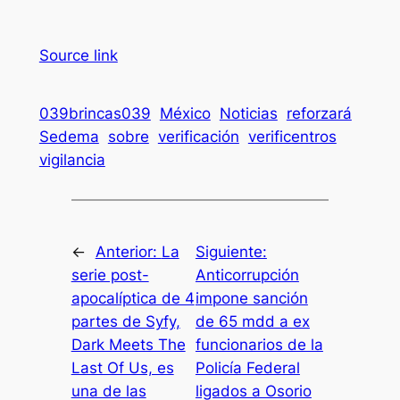
Source link
039brincas039
México
Noticias
reforzará
Sedema
sobre
verificación
verificentros
vigilancia
←
Anterior:
La
Siguiente:
serie post-
Anticorrupción
apocalíptica de 4
impone sanción
partes de Syfy,
de 65 mdd a ex
Dark Meets The
funcionarios de la
Last Of Us, es
Policía Federal
una de las
ligados a Osorio