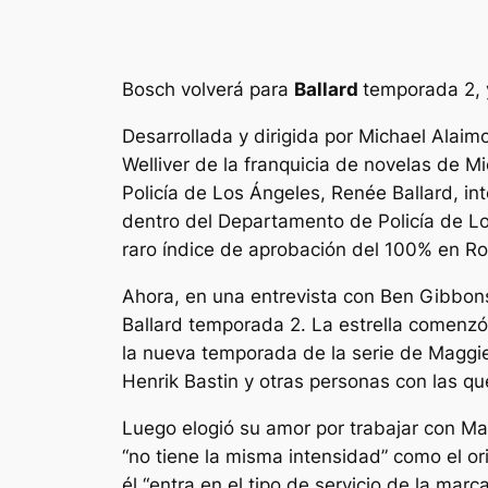
Bosch volverá para
Ballard
temporada 2, y
Desarrollada y dirigida por Michael Alai
Welliver de la franquicia de novelas de M
Policía de Los Ángeles, Renée Ballard, in
dentro del Departamento de Policía de L
raro índice de aprobación del 100% en R
Ahora, en una entrevista con
Ben Gibbons 
Ballard
temporada 2. La estrella comenzó
la nueva temporada de la serie de Maggi
Henrik Bastin y otras personas con las 
Luego elogió su amor por trabajar con Mag
“
no tiene la misma intensidad
” como el o
él “
entra en el tipo de servicio de la marc