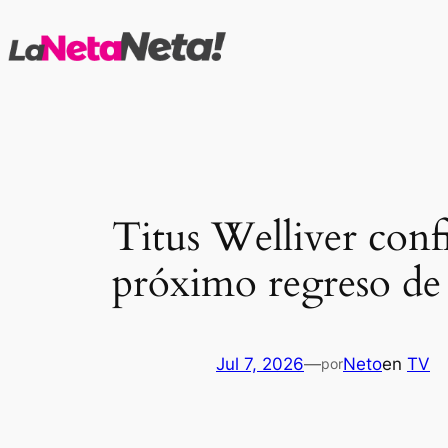
Saltar
al
contenido
Titus Welliver conf
próximo regreso de
Jul 7, 2026
—
Neto
en
TV
por