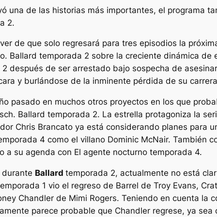
yó una de las historias más importantes, el programa 
a 2.
iver de que solo regresará para tres episodios la próxi
to.
Ballard
temporada 2 sobre la creciente dinámica de el
a 2 después de ser arrestado bajo sospecha de asesinar a
ara y burlándose de la inminente pérdida de su carrera 
ño pasado en muchos otros proyectos en los que proba
osch.
Ballard
temporada 2. La estrella protagoniza la se
eador Chris Brancato ya está considerando planes para 
emporada 4 como el villano Dominic McNair. También c
do a su agenda con
El agente nocturno
temporada 4.
h durante
Ballard
temporada 2, actualmente no está clar
temporada 1 vio el regreso de Barrel de Troy Evans, Cr
ey Chandler de Mimi Rogers. Teniendo en cuenta la com
tamente parece probable que Chandler regrese, ya sea 