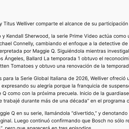
 Titus Welliver comparte el alcance de su participación
mo y Kendall Sherwood, la serie Prime Video actúa como 
ichael Connelly, cambiando el enfoque a la detective d
terpretada por Maggie Q. Siguiéndola mientras investiga
os Ángeles,
Ballard
La temporada 1 obtuvo el reconocimie
otten Tomatoes y obtuvo una renovación de la temporad
para la Serie Global Italiana de 2026, Welliver ofreci
 expresando su alegría porque la franquicia de suspens
e Q como con la próxima precuela.
Inicio de la guardia
se
que trabajé durante más de una década
” en el programa o
gie Q en su serie, llamándola “
divertido
,” y denotando
riginal. Luego continuó confirmando que Bosch no sólo 
a
“, pero que aparecerá en tres episodios.