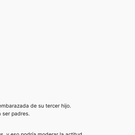
mbarazada de su tercer hijo.
a ser padres.
, y eso podría moderar la actitud