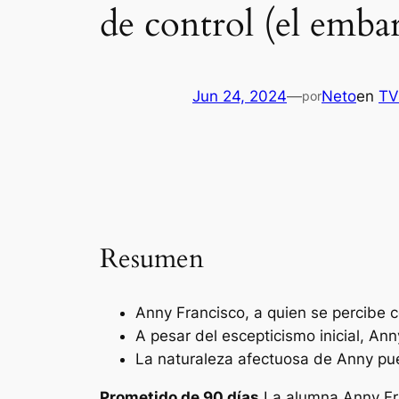
de control (el emba
Jun 24, 2024
—
Neto
en
TV
por
Resumen
Anny Francisco, a quien se percibe 
A pesar del escepticismo inicial, An
La naturaleza afectuosa de Anny pue
Prometido de 90 días
La alumna Anny Fra