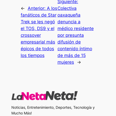
Siguiente:
←
Anterior:
A los
Colectiva
fanáticos de Star
oaxaqueña
Trek se les negó
denuncia a
el TOS, DS9 y el
médico residente
crossover
por presunta
empresarial más
difusión de
épicos de todos
contenido íntimo
los tiempos
de más de 15
mujeres
→
Noticias, Entretenimiento, Deportes, Tecnología y
Mucho Más!