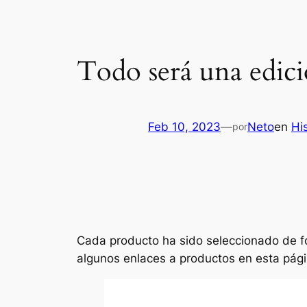
Todo será una edic
Feb 10, 2023
—
Neto
en
Hi
por
Cada producto ha sido seleccionado de fo
algunos enlaces a productos en esta pági