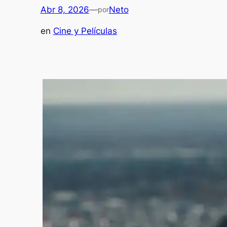
Abr 8, 2026
—
Neto
por
en
Cine y Películas