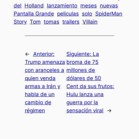
del
Holland
lanzamiento
meses
nuevas
Pantalla Grande
peliculas
solo
SpiderMan
Story
Tom
tomas
trailers
Villain
←
Anterior:
Siguiente:
La
Trump amenaza
broma de 75
con aranceles a
millones de
quien venda
dólares de 50
armas a Irán y
Cent da sus frutos:
habla de un
Hulu lanza una
cambio de
guerra por la
régimen
sensación viral
→