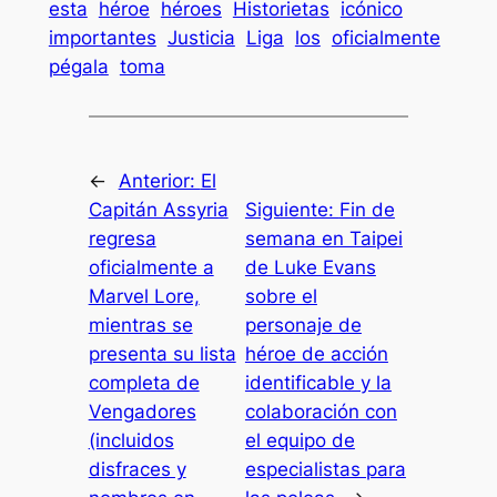
esta
héroe
héroes
Historietas
icónico
importantes
Justicia
Liga
los
oficialmente
pégala
toma
←
Anterior:
El
Capitán Assyria
Siguiente:
Fin de
regresa
semana en Taipei
oficialmente a
de Luke Evans
Marvel Lore,
sobre el
mientras se
personaje de
presenta su lista
héroe de acción
completa de
identificable y la
Vengadores
colaboración con
(incluidos
el equipo de
disfraces y
especialistas para