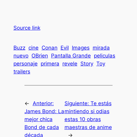
Source link
Buzz
cine
Conan
Evil
Images
mirada
nuevo
OBrien
Pantalla Grande
peliculas
personaje
primera
revele
Story
Toy
trailers
←
Anterior:
Siguiente:
Te estás
James Bond: La
mintiendo si odias
mejor chica
estas 10 obras
Bond de cada
maestras de anime
década
→