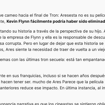
ve cameo hacia el final de
Tron: Ares
esta no es su pelí
nte,
Kevin Flynn fácilmente podría haber sido eliminad
ando su historia a través de la perspectiva de su hijo.
la empresa de Flynn y ella es la responsable de descubr
esa corrupta. Pero en lugar de dejar que esta historia se
os,
Ares
siente la necesidad de traer de vuelta a un viej
lemas con las últimas
tron
secuela: está tan empantanad
te en sus franquicias, incluso si se hacen años despué
o hacen
tener
ser. mucho de
Ares
Parece que la película 
anteriores reduce ese impacto. En última instancia, al 
onancia narrativa es que los cineastas se sintieron obli