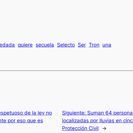
redada
quiere
secuela
Selecto
Ser
Tron
una
spetuoso de la ley no
Siguiente:
Suman 64 personas
nte por eso que es
localizadas por lluvias en cin
Protección Civil
→