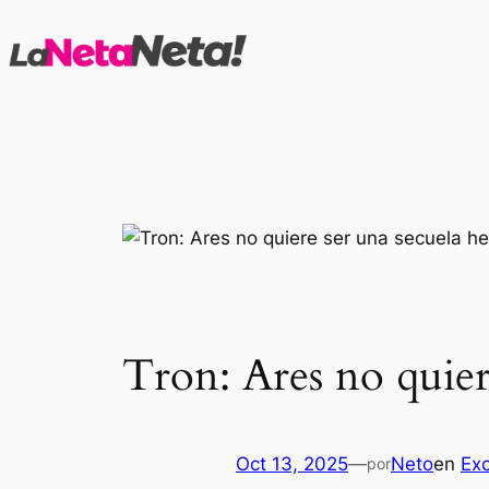
Saltar
al
contenido
Tron: Ares no quier
Oct 13, 2025
—
Neto
en
Exc
por