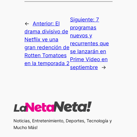
Siguiente:
7
←
Anterior:
El
programas
drama divisivo de
nuevos y
Netflix ve una
recurrentes que
gran redención de
se lanzarán en
Rotten Tomatoes
Prime Video en
en la temporada 2
septiembre
→
Noticias, Entretenimiento, Deportes, Tecnología y
Mucho Más!