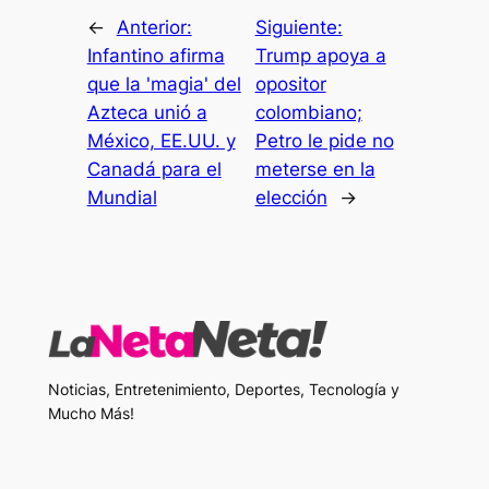
←
Anterior:
Siguiente:
Infantino afirma
Trump apoya a
que la 'magia' del
opositor
Azteca unió a
colombiano;
México, EE.UU. y
Petro le pide no
Canadá para el
meterse en la
Mundial
elección
→
Noticias, Entretenimiento, Deportes, Tecnología y
Mucho Más!