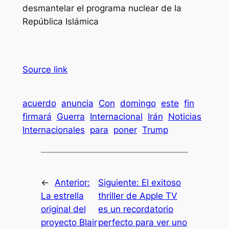
desmantelar el programa nuclear de la
República Islámica
Source link
acuerdo
anuncia
Con
domingo
este
fin
firmará
Guerra
Internacional
Irán
Noticias
Internacionales
para
poner
Trump
←
Anterior:
Siguiente:
El exitoso
La estrella
thriller de Apple TV
original del
es un recordatorio
proyecto Blair
perfecto para ver uno