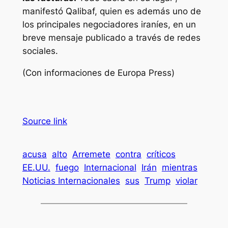
manifestó Qalibaf, quien es además uno de
los principales negociadores iraníes, en un
breve mensaje publicado a través de redes
sociales.
(Con informaciones de Europa Press)
Source link
acusa
alto
Arremete
contra
críticos
EE.UU.
fuego
Internacional
Irán
mientras
Noticias Internacionales
sus
Trump
violar