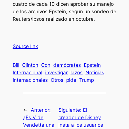
cuatro de cada 10 dicen aprobar su manejo
de los archivos Epstein, según un sondeo de
Reuters/Ipsos realizado en octubre.
Source link
Bill
Clinton
Con
demócratas
Epstein
Internacional
investigar
lazos
Noticias
Internacionales
Otros
pide
Trump
←
Anterior:
Siguiente:
El
¿Es V de
creador de Disney
Vendetta una
insta a los usuarios