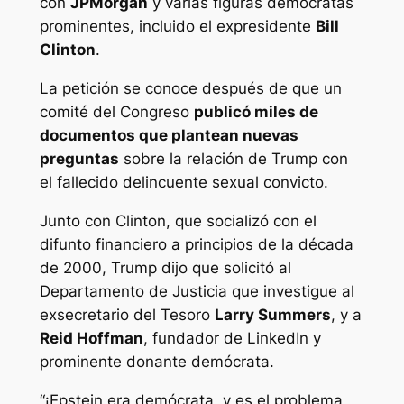
con
JPMorgan
y varias figuras demócratas
prominentes, incluido el expresidente
Bill
Clinton
.
La petición se conoce después de que un
comité del Congreso
publicó miles de
documentos que plantean nuevas
preguntas
sobre la relación de Trump con
el fallecido delincuente sexual convicto.
Junto con Clinton, que socializó con el
difunto financiero a principios de la década
de 2000, Trump dijo que solicitó al
Departamento de Justicia que investigue al
exsecretario del Tesoro
Larry Summers
, y a
Reid Hoffman
, fundador de LinkedIn y
prominente donante demócrata.
“¡Epstein era demócrata, y es el problema