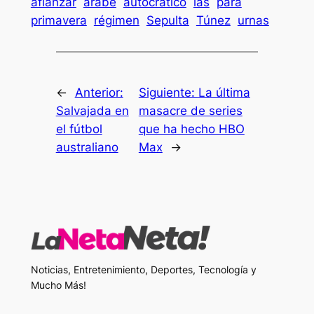
afianzar
árabe
autocrático
las
para
primavera
régimen
Sepulta
Túnez
urnas
←
Anterior:
Siguiente:
La última
Salvajada en
masacre de series
el fútbol
que ha hecho HBO
australiano
Max
→
Noticias, Entretenimiento, Deportes, Tecnología y
Mucho Más!