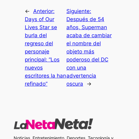
←
Anterior:
Siguiente:
Days of Our
Después de 54
Lives Star se
años, Superman
burla del
acaba de cambiar
regreso del
el nombre del
personaje
objeto más
principal: “Los
poderoso del DC
nuevos
con una
escritores la han
advertencia
refinado”
oscura
→
Noticias, Entretenimiento, Deportes, Tecnología y