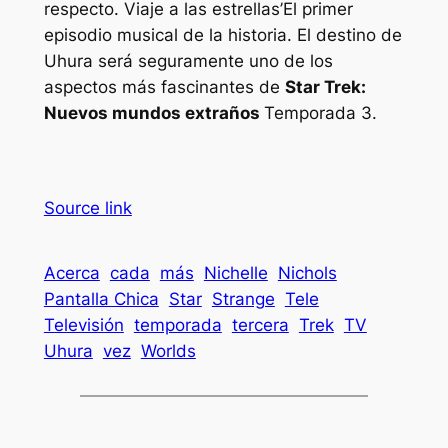
respecto.
Viaje a las estrellas’
El primer
episodio musical de la historia. El destino de
Uhura será seguramente uno de los
aspectos más fascinantes de
Star Trek:
Nuevos mundos extraños
Temporada 3.
Source link
Acerca
cada
más
Nichelle
Nichols
Pantalla Chica
Star
Strange
Tele
Televisión
temporada
tercera
Trek
TV
Uhura
vez
Worlds