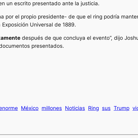
 un escrito presentado ante la justicia.
por el propio presidente- de que el ring podría manten
 Exposición Universal de 1889.
atamente
después de que concluya el evento”, dijo Joshu
s documentos presentados.
enorme
México
millones
Noticias
Ring
sus
Trump
vi