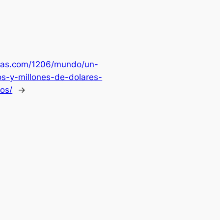
icias.com/1206/mundo/un-
s-y-millones-de-dolares-
os/
→