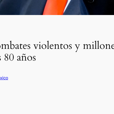
bates violentos y millones
 80 años
xico