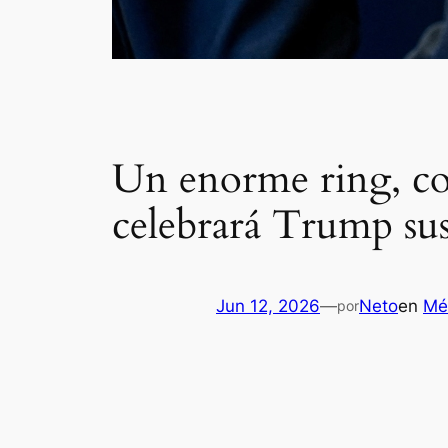
Un enorme ring, com
celebrará Trump sus
Jun 12, 2026
—
Neto
en
Mé
por