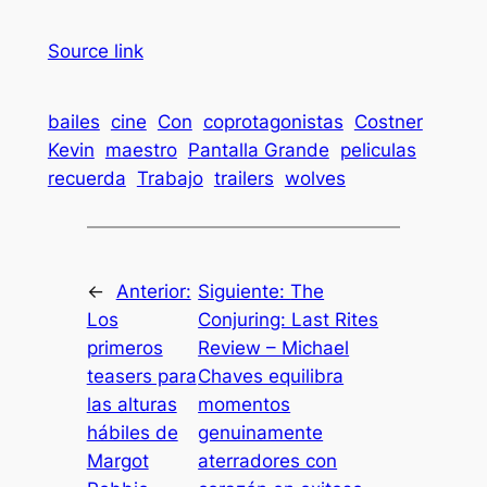
Source link
bailes
cine
Con
coprotagonistas
Costner
Kevin
maestro
Pantalla Grande
peliculas
recuerda
Trabajo
trailers
wolves
←
Anterior:
Siguiente:
The
Los
Conjuring: Last Rites
primeros
Review – Michael
teasers para
Chaves equilibra
las alturas
momentos
hábiles de
genuinamente
Margot
aterradores con