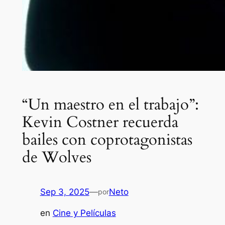
“Un maestro en el trabajo”:
Kevin Costner recuerda
bailes con coprotagonistas
de Wolves
Sep 3, 2025
—
Neto
por
en
Cine y Películas